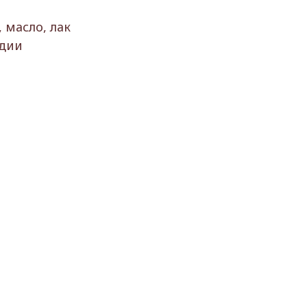
 масло, лак
удии