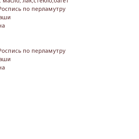
масло, лак,стекло,багет
Роспись по перламутру
лаши
на
Роспись по перламутру
лаши
на