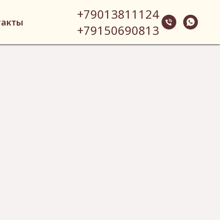
+79013811124
такты
+79150690813