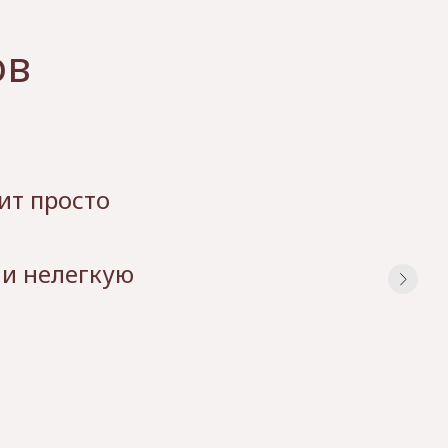
ов
ит просто
 и нелегкую