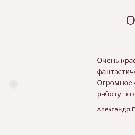
О
Очень крас
фантастич
Огромное 
работу по
Александр П