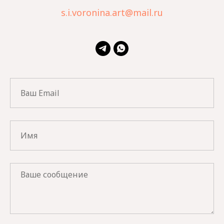
s.i.voronina.art@mail.ru