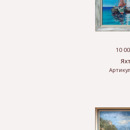
10 0
Ях
Артику