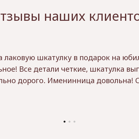
тзывы наших клиент
а лаковую шкатулку в подарок на юби
ьное! Все детали четкие, шкатулка вы
льно дорого. Именинница довольна! 
р