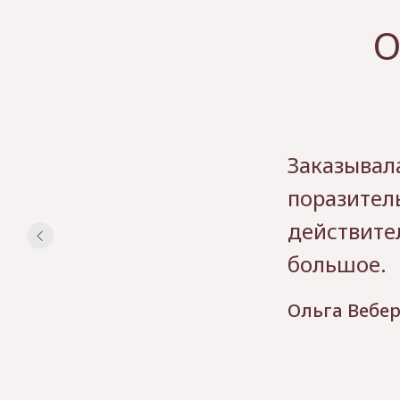
О
Заказывал
поразител
действите
большое.
Ольга Вебе