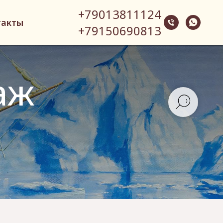
+79013811124
такты
+79150690813
аж