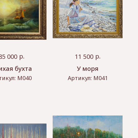
р.
р.
85 000
11 500
ихая бухта
У моря
тикул:
М040
Артикул:
М041