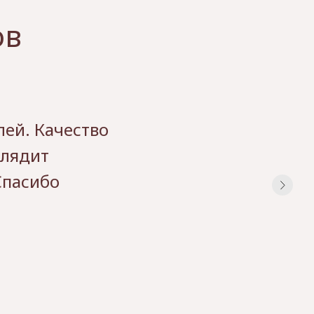
ов
лей. Качество
глядит
Спасибо