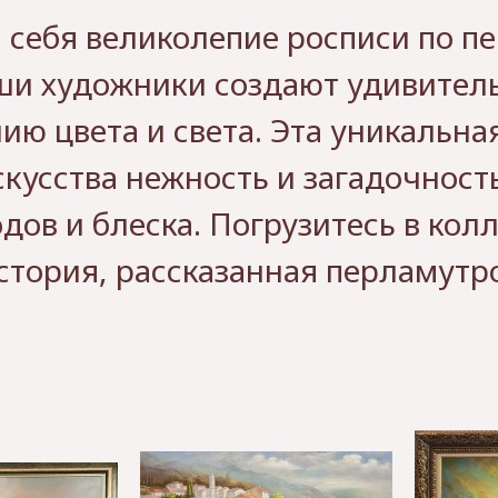
 себя великолепие росписи по 
ши художники создают удивител
ю цвета и света. Эта уникальна
усства нежность и загадочность
дов и блеска. Погрузитесь в кол
стория, рассказанная перламутр