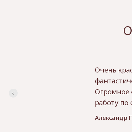
О
Очень крас
фантастич
Огромное 
работу по
Александр П