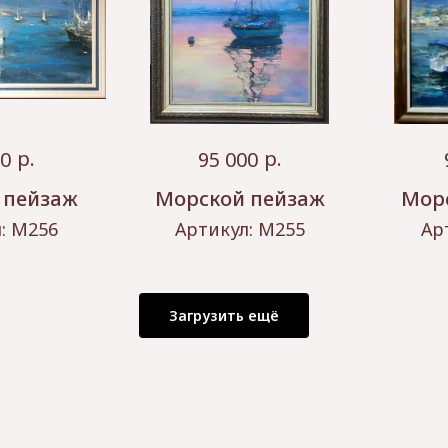
р.
р.
00
95 000
 пейзаж
Морской пейзаж
Мор
л:
М256
Артикул:
М255
Ар
Загрузить ещё