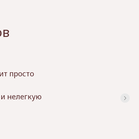
ов
ит просто
 и нелегкую