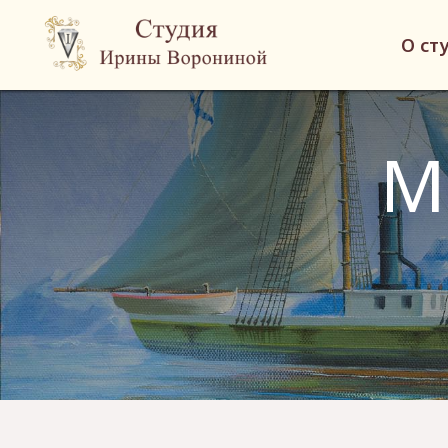
О ст
М