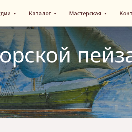
удии
Каталог
Мастерская
Кон
орской пейз