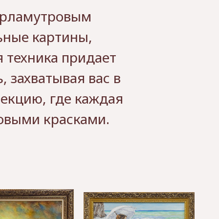
перламутровым
ьные картины,
я техника придает
, захватывая вас в
лекцию, где каждая
овыми красками.