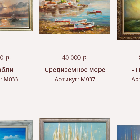
р.
р.
00
40 000
абли
Средиземное море
=Т
л:
М033
Артикул:
М037
Ар