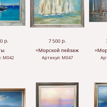
р.
р.
00
7 500
ты
=Морской пейзаж
=Мор
л:
М042
Артикул:
М047
Ар