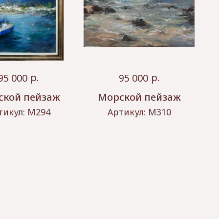
р.
р.
95 000
95 000
ской пейзаж
Морской пейзаж
тикул:
М294
Артикул:
М310