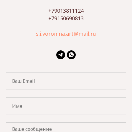
+79013811124
+79150690813
s.i.voronina.art@mail.ru