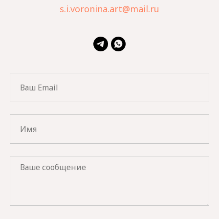
s.i.voronina.art@mail.ru